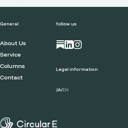
General
follow us
About Us
Open in new tab
Open in new tab
Open in new tab
Service
Columns
Legal information
Contact
JA
/
EN